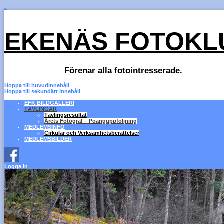
↓
EKENÄS FOTOKL
Förenar alla fotointresserade.
Hoppa till huvudinnehåll
Hoppa till sekundärt innehåll
EFK BILDGALLERI
TÄVLINGAR
Tävlingsresultat
Årets Fotograf – Poänguppföljning
MEDLEMSINFO
Cirkulär och Verksamhetsberättelser
MEDLEMSBILDER
Logga in