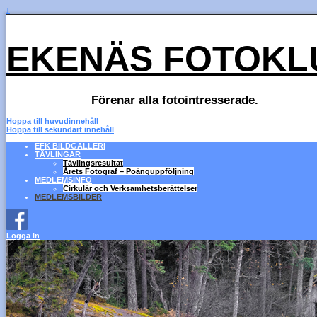
↓
EKENÄS FOTOKL
Förenar alla fotointresserade.
Hoppa till huvudinnehåll
Hoppa till sekundärt innehåll
EFK BILDGALLERI
TÄVLINGAR
Tävlingsresultat
Årets Fotograf – Poänguppföljning
MEDLEMSINFO
Cirkulär och Verksamhetsberättelser
MEDLEMSBILDER
Logga in