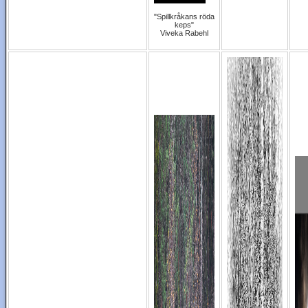
"Spillkråkans röda
keps"
Viveka Rabehl