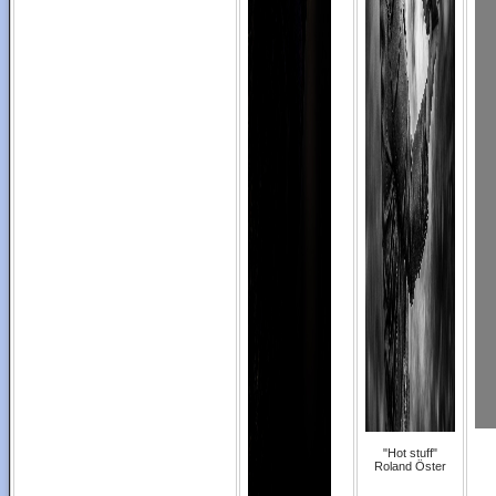
"Hot stuff"
Roland Öster