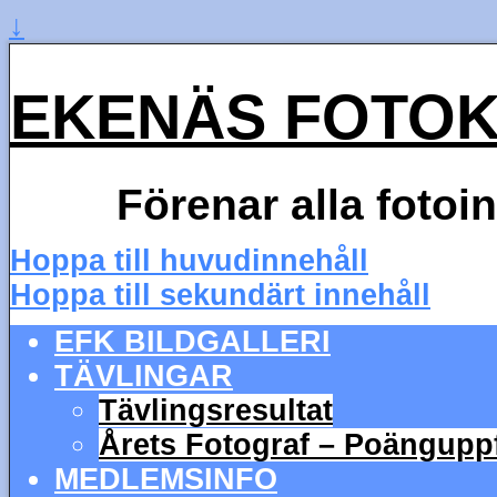
↓
EKENÄS FOTO
Förenar alla fotoi
Hoppa till huvudinnehåll
Hoppa till sekundärt innehåll
EFK BILDGALLERI
TÄVLINGAR
Tävlingsresultat
Årets Fotograf – Poängupp
MEDLEMSINFO