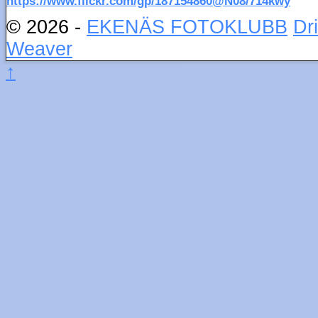
https://www.flickr.com/gp/187154860@N08/714kwy
© 2026 -
EKENÄS FOTOKLUBB
Dr
Weaver
↑