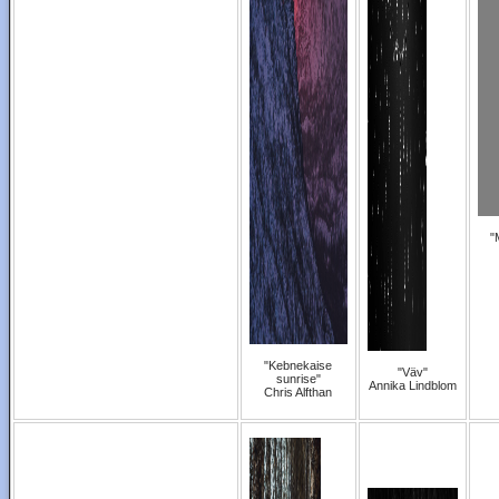
"
"Kebnekaise
"Väv"
sunrise"
Annika Lindblom
Chris Alfthan