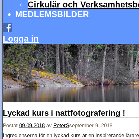
Cirkulär och Verksamhetsbe
MEDLEMSBILDER
Logga in
Lyckad kurs i nattfotografering !
Postat
09.09.2018
av
PeterS
september 9, 2018
Ingredienserna för en lyckad kurs är en inspirerande lärare