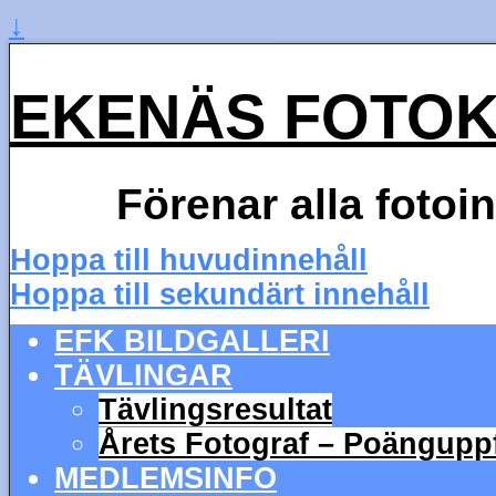
↓
EKENÄS FOTO
Förenar alla fotoi
Hoppa till huvudinnehåll
Hoppa till sekundärt innehåll
EFK BILDGALLERI
TÄVLINGAR
Tävlingsresultat
Årets Fotograf – Poängupp
MEDLEMSINFO