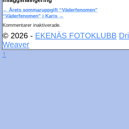
←
Årets sommaruppgift “Väderfenomen”
“Väderfenomen” i Karis
→
Kommentarer inaktiverade.
© 2026 -
EKENÄS FOTOKLUBB
Dr
Weaver
↑