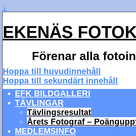
↓
EKENÄS FOTO
Förenar alla fotoi
Hoppa till huvudinnehåll
Hoppa till sekundärt innehåll
EFK BILDGALLERI
TÄVLINGAR
Tävlingsresultat
Årets Fotograf – Poängupp
MEDLEMSINFO