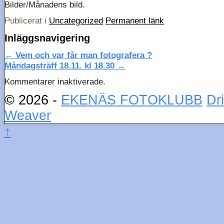
Bilder/Månadens bild.
Publicerat i
Uncategorized
Permanent länk
Inläggsnavigering
←
Vem och var får man fotografera ?
Måndagsträff 18.11. kl 18.30
→
Kommentarer inaktiverade.
© 2026 -
EKENÄS FOTOKLUBB
Dr
Weaver
↑