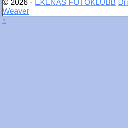
© 2026 -
EKENÄS FOTOKLUBB
Dr
Weaver
↑