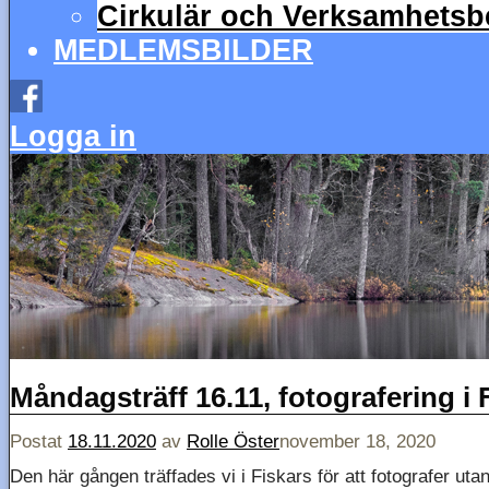
Cirkulär och Verksamhetsbe
MEDLEMSBILDER
Logga in
Måndagsträff 16.11, fotografering i 
Postat
18.11.2020
av
Rolle Öster
november 18, 2020
Den här gången träffades vi i Fiskars för att fotografer uta