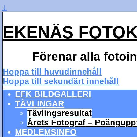
↓
EKENÄS FOTO
Förenar alla fotoi
Hoppa till huvudinnehåll
Hoppa till sekundärt innehåll
EFK BILDGALLERI
TÄVLINGAR
Tävlingsresultat
Årets Fotograf – Poängupp
MEDLEMSINFO