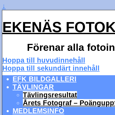
↓
EKENÄS FOTO
Förenar alla fotoi
Hoppa till huvudinnehåll
Hoppa till sekundärt innehåll
EFK BILDGALLERI
TÄVLINGAR
Tävlingsresultat
Årets Fotograf – Poängupp
MEDLEMSINFO