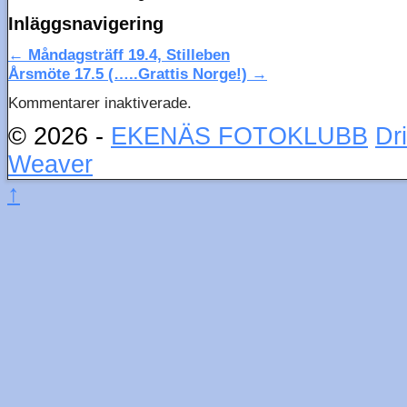
Inläggsnavigering
←
Måndagsträff 19.4, Stilleben
Årsmöte 17.5 (…..Grattis Norge!)
→
Kommentarer inaktiverade.
© 2026 -
EKENÄS FOTOKLUBB
Dr
Weaver
↑