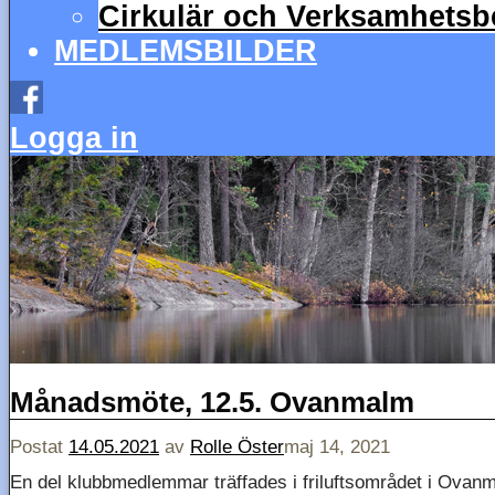
Cirkulär och Verksamhetsbe
MEDLEMSBILDER
Logga in
Månadsmöte, 12.5. Ovanmalm
Postat
14.05.2021
av
Rolle Öster
maj 14, 2021
En del klubbmedlemmar träffades i friluftsområdet i Ovanma