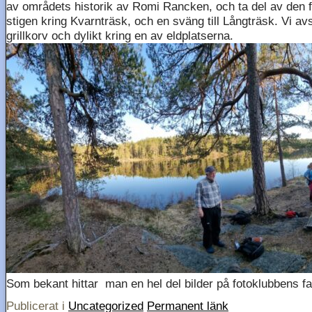
av områdets historik av Romi Rancken, och ta del av den f
stigen kring Kvarnträsk, och en sväng till Långträsk. Vi av
grillkorv och dylikt kring en av eldplatserna.
Som bekant hittar man en hel del bilder på fotoklubbens f
Publicerat i
Uncategorized
Permanent länk