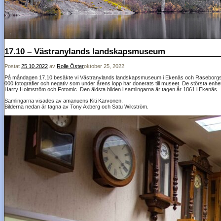
17.10 – Västranylands landskapsmuseum
Postat
25.10.2022
av
Rolle Öster
oktober 25, 2022
På måndagen 17.10 besäkte vi Västranylands landskapsmuseum i Ekenäs och Raseborgs m
000 fotografier och negativ som under årens lopp har donerats till museet. De största enhetl
Harry Holmström och Fotomic. Den äldsta bilden i samlingarna är tagen år 1861 i Ekenäs.
Samlingarna visades av amanuens Kiti Karvonen.
Bilderna nedan är tagna av Tony Axberg och Satu Wikström.