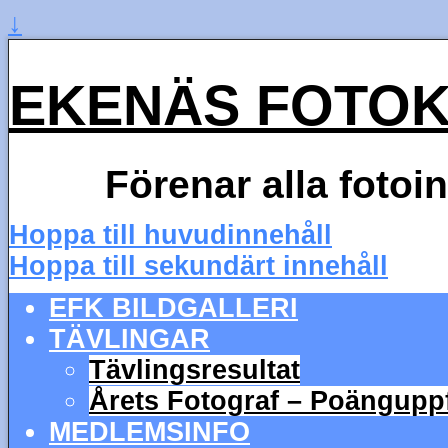
↓
EKENÄS FOTO
Förenar alla fotoi
Hoppa till huvudinnehåll
Hoppa till sekundärt innehåll
EFK BILDGALLERI
TÄVLINGAR
Tävlingsresultat
Årets Fotograf – Poängupp
MEDLEMSINFO