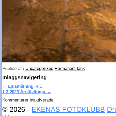
Publicerat i
Uncategorized
Permanent länk
Inläggsnavigering
←
Ljusmålning, 4.1
1.3.2023 Årstävlingar
→
Kommentarer inaktiverade.
© 2026 -
EKENÄS FOTOKLUBB
Dr