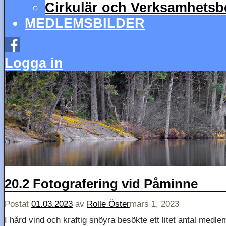
Cirkulär och Verksamhetsbe
MEDLEMSBILDER
Logga in
20.2 Fotografering vid Påminne
Postat
01.03.2023
av
Rolle Öster
mars 1, 2023
I hård vind och kraftig snöyra besökte ett litet antal med