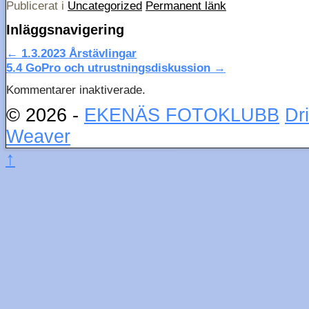
Publicerat i
Uncategorized
Permanent länk
Inläggsnavigering
←
1.3.2023 Årstävlingar
5.4 GoPro och utrustningsdiskussion
→
Kommentarer inaktiverade.
© 2026 -
EKENÄS FOTOKLUBB
Dr
Weaver
↑