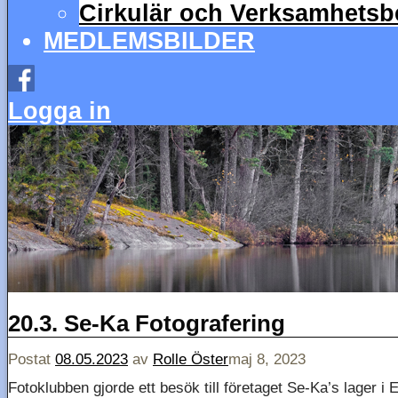
Cirkulär och Verksamhetsbe
MEDLEMSBILDER
Logga in
20.3. Se-Ka Fotografering
Postat
08.05.2023
av
Rolle Öster
maj 8, 2023
Fotoklubben gjorde ett besök till företaget Se-Ka’s lager i E