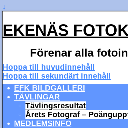
↓
EKENÄS FOTO
Förenar alla fotoi
Hoppa till huvudinnehåll
Hoppa till sekundärt innehåll
EFK BILDGALLERI
TÄVLINGAR
Tävlingsresultat
Årets Fotograf – Poängupp
MEDLEMSINFO