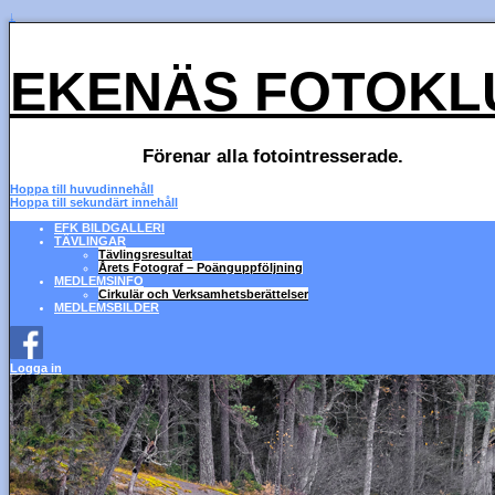
↓
EKENÄS FOTOKL
Förenar alla fotointresserade.
Hoppa till huvudinnehåll
Hoppa till sekundärt innehåll
EFK BILDGALLERI
TÄVLINGAR
Tävlingsresultat
Årets Fotograf – Poänguppföljning
MEDLEMSINFO
Cirkulär och Verksamhetsberättelser
MEDLEMSBILDER
Logga in