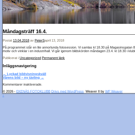
Måndagsträff 16.4.
Postat
13.04.2018
av
PeterS
april 13, 2018
På programmet står en lite annorlunda fotosession. Vi samlas kl 18.30 på Magasinsgatan 8 o
motiv och vinklar i en industrihall. Vi går igenom bildskörden måndagen 23.4. kl 18.30 i kl
Publicerat i
Uncategorized
Permanent länk
Inläggsnavigering
←
Lyckad bildvisningskväll
Vårens bild – ny tävling
→
Kommentarer inaktiverade.
© 2026 -
EKENÄS FOTOKLUBB
Drivs med WordPress
Weaver II by
WP Weaver
↑