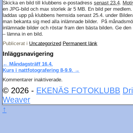
Skicka en bild till klubbens e-postadress
senast 23.4
.
Motiv
en JPG-bild och max storlek är 5 MB. En bild per medlem. 
laddas upp på klubbens hemsida senast 25.4. under Bilder
man bekanta sig med alla inlämnade bilder. På månadsmöte
inlämnade bilder och röstar fram den bästa bilden. Ge den 
– lämna in en bild.
Publicerat i
Uncategorized
Permanent länk
Inläggsnavigering
←
Måndagsträff 16.4.
Kurs i nattfotografering 8-9.9.
→
Kommentarer inaktiverade.
© 2026 -
EKENÄS FOTOKLUBB
Dr
Weaver
↑