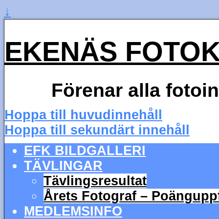
↓
EKENÄS FOTO
Förenar alla fotoi
Hoppa till huvudinnehåll
Hoppa till sekundärt innehåll
EFK BILDGALLERI
TÄVLINGAR
Tävlingsresultat
Årets Fotograf – Poängupp
MEDLEMSINFO