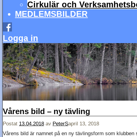
Cirkulär och Verksamhetsbe
MEDLEMSBILDER
Logga in
Vårens bild – ny tävling
Postat
13.04.2018
av
PeterS
april 13, 2018
Vårens bild är namnet på en ny tävlingsform som klubben 