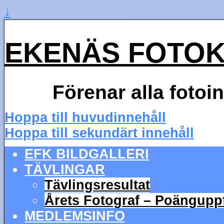
↓
EKENÄS FOTO
Förenar alla fotoi
Hoppa till huvudinnehåll
Hoppa till sekundärt innehåll
EFK BILDGALLERI
TÄVLINGAR
Tävlingsresultat
Årets Fotograf – Poängupp
MEDLEMSINFO