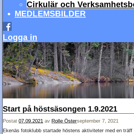
Cirkulär och Verksamhetsbe
MEDLEMSBILDER
Logga in
Start på höstsäsongen 1.9.2021
Postat
07.09.2021
av
Rolle Öster
september 7, 2021
Ekenäs fotoklubb startade höstens aktiviteter med en träff 