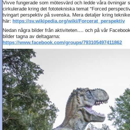
Vivve fungerade som mötesvärd och ledde våra övningar 
cirkulerade kring det fototekniska temat “Forced perspectiv
tvingart perspektiv på svenska. Mera detaljer kring tekniken
här:
https://sv.wikipedia.org/wiki/Forcerat_perspektiv
Nedan några bilder från aktiviteten…. och på vår Faceboo
bilder tagna av deltagarna:
https://www.facebook.com/groups/793105497411862