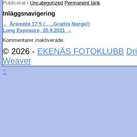
Publicerat i
Uncategorized
Permanent länk
Inläggsnavigering
←
Årsmöte 17.5 (…..Grattis Norge!)
Long Exposure, 20.9.2021
→
Kommentarer inaktiverade.
© 2026 -
EKENÄS FOTOKLUBB
Dr
Weaver
↑