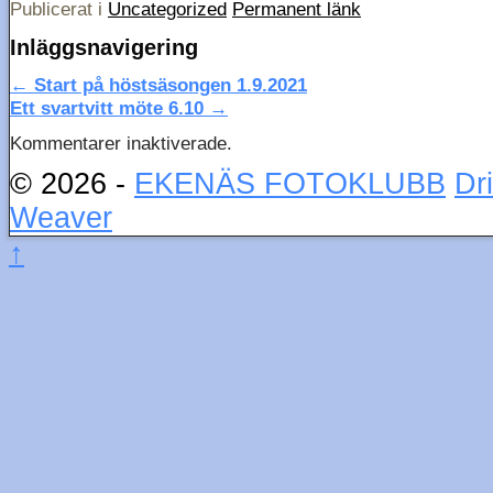
Publicerat i
Uncategorized
Permanent länk
Inläggsnavigering
←
Start på höstsäsongen 1.9.2021
Ett svartvitt möte 6.10
→
Kommentarer inaktiverade.
© 2026 -
EKENÄS FOTOKLUBB
Dr
Weaver
↑