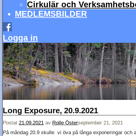
Cirkulär och Verksamhetsbe
MEDLEMSBILDER
Logga in
Long Exposure, 20.9.2021
Postat
21.09.2021
av
Rolle Öster
september 21, 2021
På måndag 20.9 skulle vi öva på långa exponeringar och an