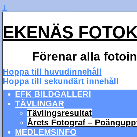
↓
EKENÄS FOTO
Förenar alla fotoi
Hoppa till huvudinnehåll
Hoppa till sekundärt innehåll
EFK BILDGALLERI
TÄVLINGAR
Tävlingsresultat
Årets Fotograf – Poängupp
MEDLEMSINFO